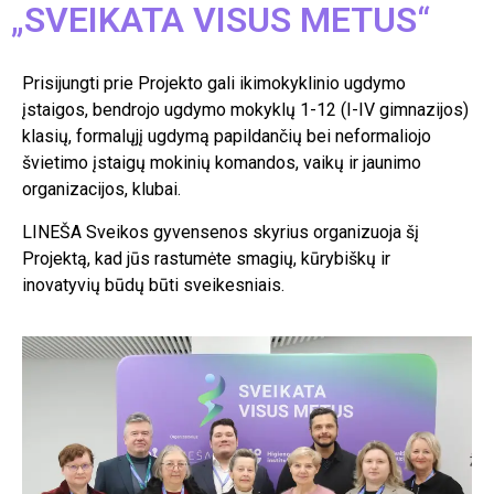
„SVEIKATA VISUS METUS“
Prisijungti prie Projekto gali ikimokyklinio ugdymo
įstaigos, bendrojo ugdymo mokyklų 1-12 (I-IV gimnazijos)
klasių, formalųjį ugdymą papildančių bei neformaliojo
švietimo įstaigų mokinių komandos, vaikų ir jaunimo
organizacijos, klubai.
LINEŠA Sveikos gyvensenos skyrius organizuoja šį
Projektą, kad jūs rastumėte smagių, kūrybiškų ir
inovatyvių būdų būti sveikesniais.