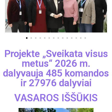
Projekte „Sveikata visus
metus“ 2026 m.
dalyvauja 485 komandos
ir 27976 dalyviai
VASAROS IŠŠŪKIS