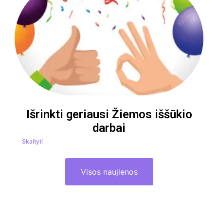
Išrinkti geriausi Žiemos iššūkio
darbai
Skaityti
Visos naujienos
Lietuvos Neformaliojo Švietimo Agentūra (LINEŠA)