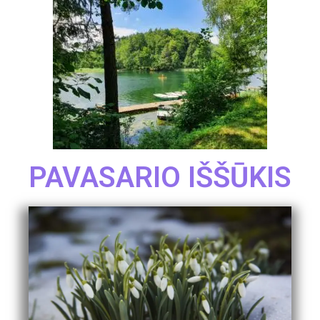
PAVASARIO IŠŠŪKIS