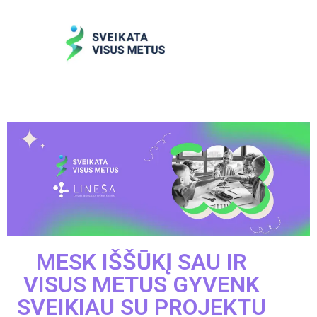
MESK IŠŠŪKĮ SAU IR
VISUS METUS GYVENK
SVEIKIAU SU PROJEKTU