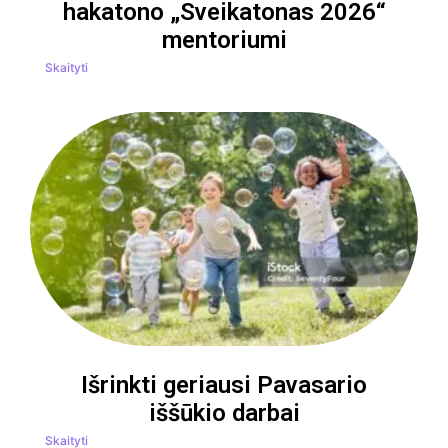
hakatono „Sveikatonas 2026“
mentoriumi
Skaityti
Išrinkti geriausi Pavasario
iššūkio darbai
Skaityti