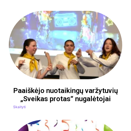
Paaiškėjo nuotaikingų varžytuvių
„Sveikas protas“ nugalėtojai
Skaityti