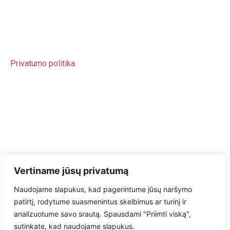
Valstybinė biudžetinė švietimo įstaiga Juridinio asmens
kodas 302848387 PVM mokėtojo kodas
LT100007095119 Agentūra įregistruota Juridinių asmenų
registre Atsisk. sąsk. LT767044060001029937
Privatumo politika
El. Paštas – sveikatavisusmetus@linesa.lt
Tel nr. – +37061485055
Adresas –
Mindaugo g. 12, Vilnius, LT-03225
Vertiname jūsų privatumą
Naujienlaiškis
Naudojame slapukus, kad pagerintume jūsų naršymo
patirtį, rodytume suasmenintus skelbimus ar turinį ir
analizuotume savo srautą. Spausdami "Priimti viską",
sutinkate, kad naudojame slapukus.