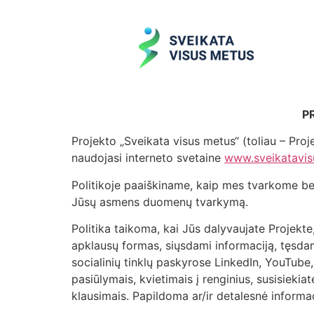
P
Projekto „Sveikata visus metus“ (toliau – Proj
naudojasi interneto svetaine
www.sveikatavis
Politikoje paaiškiname, kaip mes tvarkome be
Jūsų asmens duomenų tvarkymą.
Politika taikoma, kai Jūs dalyvaujate Projekt
apklausų formas, siųsdami informaciją, tęsda
socialinių tinklų paskyrose LinkedIn, YouTube,
pasiūlymais, kvietimais į renginius, susisiekia
klausimais. Papildoma ar/ir detalesnė informac