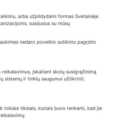
ateikimu, arba užpildydami formas Svetainėje.
anizacijoms, susijusius su mūsų
šaukimas nedaro poveikio sutikimu pagrįsto
s reikalavimus, įskaitant skolų susigrąžinimą
 sistemų ir tinklų saugumui užtikrinti;
 tokiais tikslais, kuriais buvo renkami, kad jie
reikalavimų.