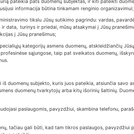
 kurią pateikia pats duomenų subjektas, ir kiti pateikti duo
o susijusi informacija būtina tinkamam renginio organizavimui
dministravimo tikslu Jūsų sutikimo pagrindu: vardas, pavardė,
 ir data, turinys ir priedai, mūsų atsakymai į Jūsų praneši
akcijas į Jūsų pranešimus;
cialiųjų kategorijų asmens duomenų, atskleidžiančių Jūsų ra
ystę profesinėse sąjungose, taip pat sveikatos duomenų, išsk
imus.
iš duomenų subjekto, kuris juos pateikia, atsiunčia savo a
mens duomenų tvarkytojų arba kitų išorinių šaltinių. Duomen
udojasi paslaugomis, pavyzdžiui, skambina telefonu, parašo 
ų, tačiau gali būti, kad tam tikros paslaugos, pavyzdžiui 