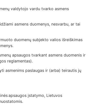
 duomenų valdytojo vardu tvarko asmens
skleidžiami asmens duomenys, nesvarbu, ar tai
ormuoto duomenų subjekto valios išreiškimas
uomenys.
 asmenų apsaugos tvarkant asmens duomenis ir
ugos reglamentas).
lyti asmenims paslaugas ir (arba) teirautis jų
nės apsaugos įstatymo, Lietuvos
 nuostatomis.