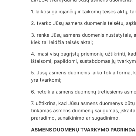
1. laikosi galiojančių ir taikomų teisės aktų, t
2. tvarko Jūsų asmens duomenis teisėtu, sąžin
3. renka Jūsų asmens duomenis nustatytais, aišk
kiek tai leidžia teisės aktai;
4. imasi visų pagrįstų priemonių užtikrinti, k
ištaisomi, papildomi, sustabdomas jų tvarky
5. Jūsų asmens duomenis laiko tokia forma, ka
yra tvarkomi;
6. neteikia asmens duomenų tretiesiems asmenim
7. užtikrina, kad Jūsų asmens duomenys būtų 
tinkamas asmens duomenų saugumas, įskaitan
praradimo, sunaikinimo ar sugadinimo.
ASMENS DUOMENŲ TVARKYMO PAGRINDA