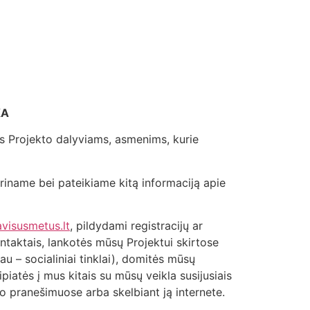
KA
ems Projekto dalyviams, asmenims, kurie
iname bei pateikiame kitą informaciją apie
visusmetus.lt
, pildydami registracijų ar
taktais, lankotės mūsų Projektui skirtose
au – socialiniai tinklai), domitės mūsų
ipiatės į mus kitais su mūsų veikla susijusiais
umo pranešimuose arba skelbiant ją internete.