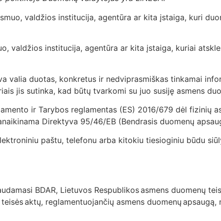
 asmuo, valdžios institucija, agentūra ar kita įstaiga, kuri
uo, valdžios institucija, agentūra ar kita įstaiga, kuriai at
va valia duotas, konkretus ir nedviprasmiškas tinkamai inf
iais jis sutinka, kad būtų tvarkomi su juo susiję asmens d
lamento ir Tarybos reglamentas (ES) 2016/679 dėl fizinių
 panaikinama Direktyva 95/46/EB (Bendrasis duomenų apsa
elektroniniu paštu, telefonu arba kitokiu tiesioginiu būdu siū
damasi BDAR, Lietuvos Respublikos asmens duomenų teisi
itų teisės aktų, reglamentuojančių asmens duomenų apsaugą,