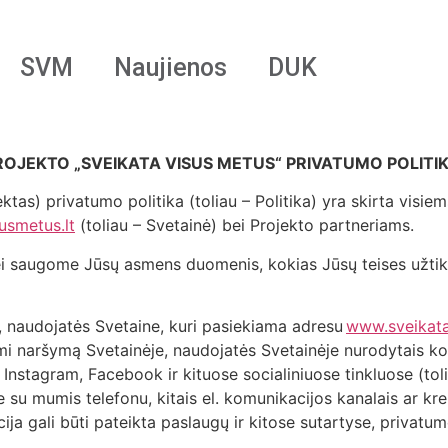
SVM
Naujienos
DUK
ROJEKTO „SVEIKATA VISUS METUS“ PRIVATUMO POLITI
ektas) privatumo politika (toliau – Politika) yra skirta visi
usmetus.lt
(toliau – Svetainė) bei Projekto partneriams.
i saugome Jūsų asmens duomenis, kokias Jūsų teises užtikr
e, naudojatės Svetaine, kuri pasiekiama adresu
www.sveikata
mi naršymą Svetainėje, naudojatės Svetainėje nurodytais kon
 Instagram, Facebook ir kituose socialiniuose tinkluose (toli
te su mumis telefonu, kitais el. komunikacijos kanalais ar kre
ija gali būti pateikta paslaugų ir kitose sutartyse, privat