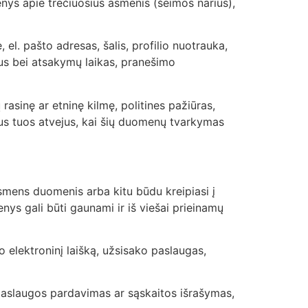
menys apie trečiuosius asmenis (šeimos narius),
;
 el. pašto adresas, šalis, profilio nuotrauka,
mus bei atsakymų laikas, pranešimo
sinę ar etninę kilmę, politines pažiūras,
yrus tuos atvejus, kai šių duomenų tvarkymas
smens duomenis arba kitu būdu kreipiasi į
ys gali būti gaunami ir iš viešai prieinamų
elektroninį laišką, užsisako paslaugas,
paslaugos pardavimas ar sąskaitos išrašymas,