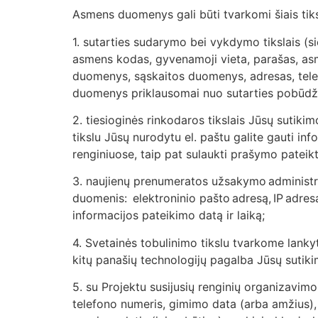
Asmens duomenys gali būti tvarkomi šiais tiks
1. sutarties sudarymo bei vykdymo tikslais (
asmens kodas, gyvenamoji vieta, parašas, as
duomenys, sąskaitos duomenys, adresas, telefo
duomenys priklausomai nuo sutarties pobūdž
2. tiesioginės rinkodaros tikslais Jūsų sutik
tikslu Jūsų nurodytu el. paštu galite gauti in
renginiuose, taip pat sulaukti prašymo patei
3. naujienų prenumeratos užsakymo administra
duomenis: elektroninio pašto adresą, IP adre
informacijos pateikimo datą ir laiką;
4. Svetainės tobulinimo tikslu tvarkome lankyt
kitų panašių technologijų pagalba Jūsų sutik
5. su Projektu susijusių renginių organizavi
telefono numeris, gimimo data (arba amžius),