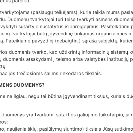
ebus pateikti.
arkytojams (paslaugų teikėjams), kurie teikia mums paslau
. Duomenų tvarkytojai turi teisę tvarkyti asmens duomenis
i vykdyti sutartyje nustatytus įsipareigojimus. Pasitelkdami
menų tvarkytojai būtų įgyvendinę tinkamas organizacines i
. Pateikiame pavyzdinį (nebaigtinį) sąrašą subjektų, kuri
rios duomenis tvarko, kad užtikrintų informacinių sistemų k
ų duomenis atsakydami į teismo arba valstybės institucijų pr
ktų.
acijos trečiosioms šalims rinkodaros tikslais.
ASMENS DUOMENYS?
ne ilgiau, negu tai būtina įgyvendinant tikslus, kuriais duo
 duomenys yra tvarkomi sutarties galiojimo laikotarpiu, j
nos;
o, naujienlaiškių, pasiūlymų siuntimo) tikslais Jūsų sutiki