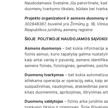
Naudodamasis Svetaine Jūs patvirtinate, kad s
duomenų tvarkymo tikslais, būdais bei tvarka
Projekto organizatorė ir asmens duomenų v
302848387, buveinė yra Žirmūnų g. 1B, Vilnius
Respublikos juridinių asmenų registre.
ŠIOJE POLITIKOJE NAUDOJAMOS SĄVOKO
Asmens duomenys
– bet kokia informacija a
fizinis asmuo, kurio tapatybę galima nustatyti,
kaip antai vardą ir pavardę, asmens identifika
asmens fizinės, fiziologinės, genetinės, psic
Duomenų tvarkymas
– bet kokia automatizu
atliekama operacija ar operacijų seka, kaip a
susipažinimas, naudojimas, atskleidimas persi
kitais duomenimis, apribojimas, ištrynimas ar
Duomenų valdytojas
– fizinis arba juridinis 
tvarkymo tikslus ir priemones. Šioje
Privatum