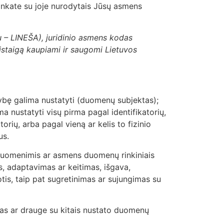
tinkate su joje nurodytais Jūsų asmens
u – LINEŠA), juridinio asmens kodas
staigą kaupiami ir saugomi Lietuvos
tybę galima nustatyti (duomenų subjektas);
ma nustatyti visų pirma pagal identifikatorių,
rių, arba pagal vieną ar kelis to fizinio
ius.
uomenimis ar asmens duomenų rinkiniais
s, adaptavimas ar keitimas, išgava,
tis, taip pat sugretinimas ar sujungimas su
ienas ar drauge su kitais nustato duomenų