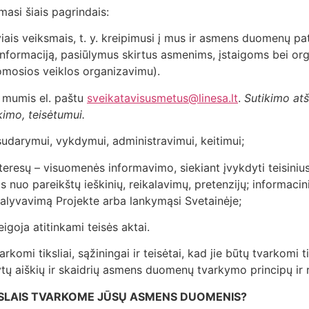
si šiais pagrindais:
yviais veiksmais, t. y. kreipimusi į mus ir asmens duomenų p
informaciją, pasiūlymus skirtus asmenims, įstaigoms bei org
domosios veiklos organizavimu).
u mumis el. paštu
sveikatavisusmetus@linesa.lt
.
Sutikimo at
imo, teisėtumui.
 sudarymui, vykdymui, administravimui, keitimui;
nteresų – visuomenės informavimo, siekiant įvykdyti teisiniu
nuo pareikštų ieškinių, reikalavimų, pretenzijų; informacinių
 dalyvavimą Projekte arba lankymąsi Svetainėje;
igoja atitinkami teisės aktai.
i tiksliai, sąžiningai ir teisėtai, kad jie būtų tvarkomi tik
ytų aiškių ir skaidrių asmens duomenų tvarkymo principų ir 
IKSLAIS TVARKOME JŪSŲ ASMENS DUOMENIS?