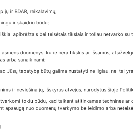
arp jų ir BDAR, reikalavimų;
ingu ir skaidriu būdu;
iai apibrėžtais bei teisėtais tikslais ir toliau netvarko su 
ad asmens duomenys, kurie nėra tikslūs ar išsamūs, atsižvelgi
mas arba sunaikinami;
d Jūsų tapatybę būtų galima nustatyti ne ilgiau, nei tai yra
s ir neviešina jų, išskyrus atvejus, nurodytus šioje Politik
tvarkomi tokiu būdu, kad taikant atitinkamas technines ar 
t apsaugą nuo duomenų tvarkymo be leidimo arba neteisė
I