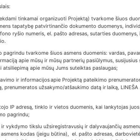
lais:
siekdami tinkamai organizuoti Projektą) tvarkome šiuos duo
mens tapatybę patvirtinančio dokumento duomenys, individu
no ryšio numeris, el. pašto adresas, sutarties duomenys, in
io.
imo pagrindu tvarkome šiuos asmens duomenis: vardas, pavar
formaciją apie mūsų ir mūsų partnerių pasiūlymus, susijusius 
kti atsiliepimą apie mūsų Jums suteiktas paslaugas;
vimo ir informacijos apie Projektą pateikimo prenumerator
są, prenumeratos užsakymo/atšaukimo datą ir laiką, LINEŠA J
ojo IP adresą, tinklo ir vietos duomenis, kai lankytojas juo
imo pagrindu;
mo ir vykdymo tikslu užsiregistravusių ir dalyvaujančių asm
 asmens kodas (jeigu būtina), el. pašto adresas, darbovie