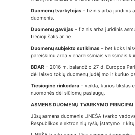
Duomenų tvarkytojas
– fizinis arba juridinis
duomenis.
Duomenų gavėjas
– fizinis arba juridinis asm
trečioji šalis ar ne.
Duomenų subjekto sutikimas
– bet koks lais
pareiškimu arba vienareikšmiais veiksmais kur
BDAR
– 2016 m. balandžio 27 d. Europos Par
dėl laisvo tokių duomenų judėjimo ir kuriuo
Tiesioginė rinkodara
– veikla, kurios tikslas 
nuomonės dėl siūlomų paslaugų.
ASMENS DUOMENŲ TVARKYMO PRINCIPAI
Jūsų asmens duomenis LINEŠA tvarko vadovau
Respublikos elektroninių ryšių įstatymo ir k
LINEŠA tvarkydama Jūsų asmens duomenis: