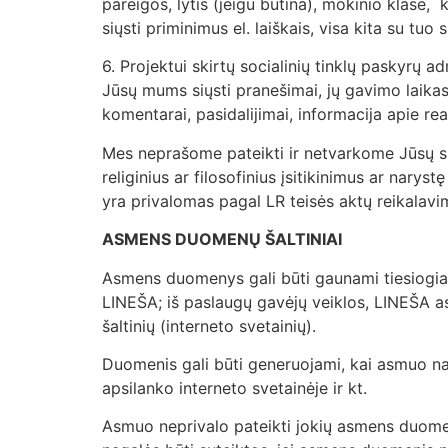
pareigos, lytis (jeigu būtina), mokinio klasė,
siųsti priminimus el. laiškais, visa kita su tu
6. Projektui skirtų socialinių tinklų paskyrų a
Jūsų mums siųsti pranešimai, jų gavimo laikas
komentarai, pasidalijimai, informacija apie re
Mes neprašome pateikti ir netvarkome Jūsų spe
religinius ar filosofinius įsitikinimus ar nar
yra privalomas pagal LR teisės aktų reikalav
ASMENS DUOMENŲ ŠALTINIAI
Asmens duomenys gali būti gaunami tiesiogiai 
LINEŠA; iš paslaugų gavėjų veiklos, LINEŠA as
šaltinių (interneto svetainių).
Duomenis gali būti generuojami, kai asmuo na
apsilanko interneto svetainėje ir kt.
Asmuo neprivalo pateikti jokių asmens duomen