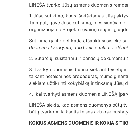
LINEŠA tvarko Jūsų asmens duomenis remdama
1. Jūsų sutikimo, kuris išreiškiamas Jūsų akt
Taip pat, gavę Jūsų sutikimą, mes siunčiame 
organizuojamu Projektu (įvairių renginių, ug
Sutikimą galite bet kada atšaukti susisiekę s
duomenų tvarkymo, atlikto iki sutikimo atšauk
2. Sutarčių, susitarimų ir panašių dokumentų
3. tvarkyti duomenis būtina siekiant teisėtų i
taikant neteismines procedūras, mums ginantis 
siekiant užtikrinti kokybišką ir tinkamą Jūsų
4. kai tvarkyti asmens duomenis LINEŠĄ įpare
LINEŠA siekia, kad asmens duomenys būtų tvarkom
būtų tvarkomi laikantis teisės aktuose nustat
KOKIUS ASMENS DUOMENIS IR KOKIAIS T