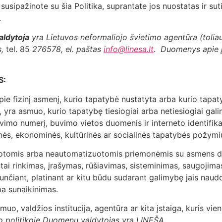
usipažinote su šia Politika, suprantate jos nuostatas ir su
.
aldytoja
yra Lietuvos neformaliojo švietimo agentūra (tolia
,
tel. 85
276578, el. paštas
info@linesa.lt
. Duomenys apie į
S:
pie fizinį asmenį, kurio tapatybė nustatyta arba kurio tapa
 yra asmuo, kurio tapatybę tiesiogiai arba netiesiogiai gali
vimo numerį, buvimo vietos duomenis ir interneto identifikato
hinės, ekonominės, kultūrinės ar socialinės tapatybės požym
otomis arba neautomatizuotomis priemonėmis su asmens d
ntai rinkimas, įrašymas, rūšiavimas, sisteminimas, saugojima
unčiant, platinant ar kitu būdu sudarant galimybę jais naudo
ba sunaikinimas.
asmuo, valdžios institucija, agentūra ar kita įstaiga, kuris v
o politikoje Duomenų valdytojas yra LINEŠA.