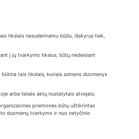
tais tikslais nesuderinamu būdu, išskyrus tiek,
ant į jų tvarkymo tikslus, būtų nedelsiant
 būtina tais tikslais, kuriais asmens duomenys
oje arba teisės aktų nustatytais atvejais;
organizacines priemones būtų užtikrintas
to duomenų tvarkymo ir nuo netyčinio