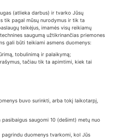
gas (atlieka darbus) ir tvarko Jūsų
 tik pagal mūsų nurodymus ir tik ta
 paslaugų teikėjus, imamės visų reikiamų
r technines saugumą užtikrinančias priemones
ems gali būti teikiami asmens duomenys:
ūrimą, tobulinimą ir palaikymą;
ašymus, tačiau tik ta apimtimi, kiek tai
menys buvo surinkti, arba tokį laikotarpį,
am pasibaigus saugomi 10 (dešimt) metų nuo
mo pagrindu duomenys tvarkomi, kol Jūs