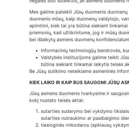
negalės būti suteiktos, jei asmens duomenis n
Mes galime pateikti Jūsų duomenis duomenų tv
duomenis mūsų, kaip duomenų valdytojo, vardu
apimtimi, kiek tai yra būtina siekiant tinkama
priemonių, kad užtikrintume, jog ir mūsų duo
bei išlaikytų asmens duomenų konfidencialumą
Informacinių technologijų bendrovės, ku
Valstybės institucijoms galime teikti Jūs
būtina siekiant tinkamai laikytis teisės a
Be Jūsų sutikimo neteikiame asmeninės inform
KIEK LAIKO IR KAIP BUS SAUGOMI JŪSŲ 
Jūsų asmens duomenis tvarkysime ir saugosime 
kokį nustato teisės aktai:
sutarties sudarymo bei vykdymo tikslais
sutarties nutraukimo ar pasibaigimo die
tiesioginės rinkodaros (apklausų vykdym