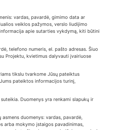
menis: vardas, pavardė, gimimo data ar
alios veiklos pažymos, verslo liudijimo
formacija apie sutarties vykdymą, kiti būtini
dė, telefono numeris, el. pašto adresas. Šiuo
su Projektu, kvietimus dalyvauti įvairiuose
iams tikslu tvarkome Jūsų pateiktus
ums pateiktos informacijos turinį,
s suteikia. Duomenys yra renkami slapukų ir
enų asmens duomenys: vardas, pavardė,
tės arba mokymo įstaigos pavadinimas,