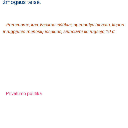
žmogaus teisė.
Primename, kad Vasaros iššūkiai, apimantys birželio, liepos
ir rugpjūčio mėnesių iššūkius, siunčiami iki rugsėjo 10 d.
Lietuvos Neformaliojo Švietimo Agentūra (LINEŠA)
Valstybinė biudžetinė švietimo įstaiga Juridinio asmens
kodas 302848387 PVM mokėtojo kodas
LT100007095119 Agentūra įregistruota Juridinių asmenų
registre Atsisk. sąsk. LT767044060001029937
Privatumo politika
El. Paštas – sveikatavisusmetus@linesa.lt
Tel nr. – +37061485055