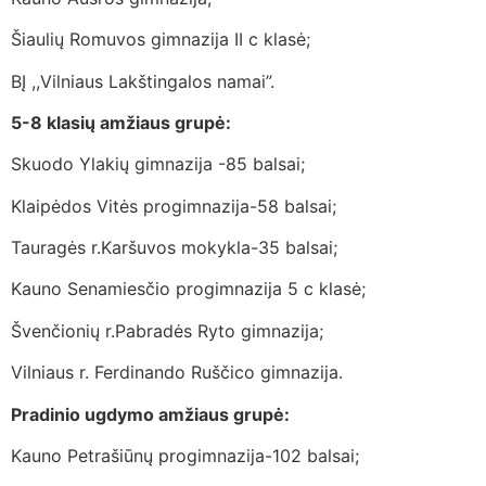
Šiaulių Romuvos gimnazija II c klasė;
BĮ ,,Vilniaus Lakštingalos namai”.
5-8 klasių amžiaus grupė:
Skuodo Ylakių gimnazija -85 balsai;
Klaipėdos Vitės progimnazija-58 balsai;
Tauragės r.Karšuvos mokykla-35 balsai;
Kauno Senamiesčio progimnazija 5 c klasė;
Švenčionių r.Pabradės Ryto gimnazija;
Vilniaus r. Ferdinando Ruščico gimnazija.
Pradinio ugdymo amžiaus grupė:
Kauno Petrašiūnų progimnazija-102 balsai;