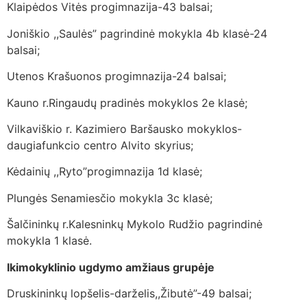
Klaipėdos Vitės progimnazija-43 balsai;
Joniškio ,,Saulės” pagrindinė mokykla 4b klasė-24
balsai;
Utenos Krašuonos progimnazija-24 balsai;
Kauno r.Ringaudų pradinės mokyklos 2e klasė;
Vilkaviškio r. Kazimiero Baršausko mokyklos-
daugiafunkcio centro Alvito skyrius;
Kėdainių ,,Ryto”progimnazija 1d klasė;
Plungės Senamiesčio mokykla 3c klasė;
Šalčininkų r.Kalesninkų Mykolo Rudžio pagrindinė
mokykla 1 klasė.
Ikimokyklinio ugdymo amžiaus grupėje
Druskininkų lopšelis-darželis,,Žibutė”-49 balsai;