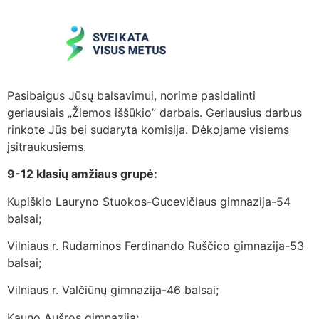
Pasibaigus Jūsų balsavimui, norime pasidalinti
geriausiais „Žiemos iššūkio” darbais. Geriausius darbus
rinkote Jūs bei sudaryta komisija. Dėkojame visiems
įsitraukusiems.
9-12 klasių amžiaus grupė:
Kupiškio Lauryno Stuokos-Gucevičiaus gimnazija-54
balsai;
Vilniaus r. Rudaminos Ferdinando Ruščico gimnazija-53
balsai;
Vilniaus r. Valčiūnų gimnazija-46 balsai;
Kauno Aušros gimnazija;