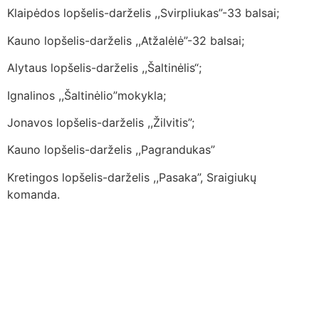
Klaipėdos lopšelis-darželis ,,Svirpliukas”-33 balsai;
Kauno lopšelis-darželis ,,Atžalėlė”-32 balsai;
Alytaus lopšelis-darželis ,,Šaltinėlis“;
Ignalinos ,,Šaltinėlio”mokykla;
Jonavos lopšelis-darželis ,,Žilvitis”;
Kauno lopšelis-darželis ,,Pagrandukas”
Kretingos lopšelis-darželis ,,Pasaka”, Sraigiukų
komanda.
Lietuvos Neformaliojo Švietimo Agentūra (LINEŠA)
Valstybinė biudžetinė švietimo įstaiga Juridinio asmens
kodas 302848387 PVM mokėtojo kodas
LT100007095119 Agentūra įregistruota Juridinių asmenų
registre Atsisk. sąsk. LT767044060001029937