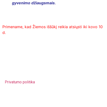
gyvenimo džiaugsmais.
Primename, kad Žiemos iššūkį reikia atsiųsti iki kovo 10
d.
Lietuvos Neformaliojo Švietimo Agentūra (LINEŠA)
Valstybinė biudžetinė švietimo įstaiga Juridinio asmens
kodas 302848387 PVM mokėtojo kodas
LT100007095119 Agentūra įregistruota Juridinių asmenų
registre Atsisk. sąsk. LT767044060001029937
Privatumo politika
El. Paštas – sveikatavisusmetus@linesa.lt
Tel nr. – +37061485055