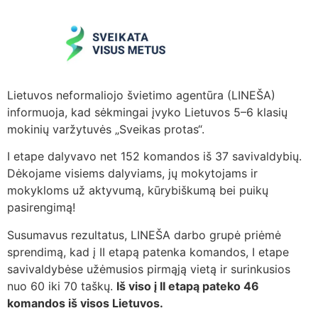
Lietuvos neformaliojo švietimo agentūra (LINEŠA)
informuoja, kad sėkmingai įvyko Lietuvos 5–6 klasių
mokinių varžytuvės „Sveikas protas“.
I etape dalyvavo net 152 komandos iš 37 savivaldybių.
Dėkojame visiems dalyviams, jų mokytojams ir
mokykloms už aktyvumą, kūrybiškumą bei puikų
pasirengimą!
Susumavus rezultatus, LINEŠA darbo grupė priėmė
sprendimą, kad į II etapą patenka komandos, I etape
savivaldybėse užėmusios pirmąją vietą ir surinkusios
nuo 60 iki 70 taškų.
Iš viso į II etapą pateko 46
komandos iš visos Lietuvos.