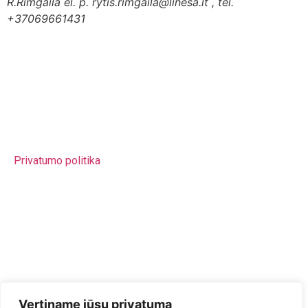
R.Rimgaila el. p. rytis.rimgaila@linesa.lt , tel.
+37069661431
Lietuvos Neformaliojo Švietimo Agentūra (LINEŠA)
Valstybinė biudžetinė švietimo įstaiga Juridinio asmens
kodas 302848387 PVM mokėtojo kodas
LT100007095119 Agentūra įregistruota Juridinių asmenų
registre Atsisk. sąsk. LT767044060001029937
Privatumo politika
El. Paštas – sveikatavisusmetus@linesa.lt
Tel nr. – +37061485055
Adresas –
Mindaugo g. 12, Vilnius, LT-03225
Vertiname jūsų privatumą