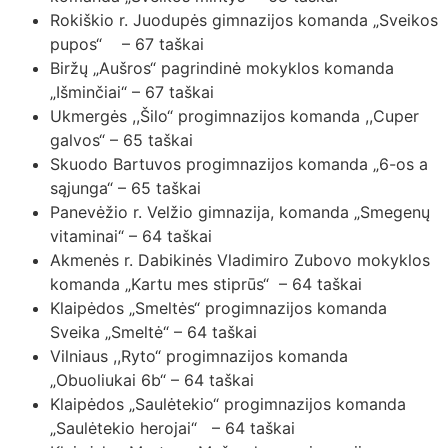
Rokiškio r. Juodupės gimnazijos komanda „Sveikos
pupos“ – 67 taškai
Biržų „Aušros“ pagrindinė mokyklos komanda
„Išminčiai“ – 67 taškai
Ukmergės ,,Šilo“ progimnazijos komanda ,,Cuper
galvos“ – 65 taškai
Skuodo Bartuvos progimnazijos komanda „6-os a
sąjunga“ – 65 taškai
Panevėžio r. Velžio gimnazija, komanda „Smegenų
vitaminai“ – 64 taškai
Akmenės r. Dabikinės Vladimiro Zubovo mokyklos
komanda „Kartu mes stiprūs“ – 64 taškai
Klaipėdos „Smeltės“ progimnazijos komanda
Sveika „Smeltė“ – 64 taškai
Vilniaus ,,Ryto“ progimnazijos komanda
„Obuoliukai 6b“ – 64 taškai
Klaipėdos „Saulėtekio“ progimnazijos komanda
„Saulėtekio herojai“ – 64 taškai