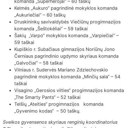
komanda „Superherojai“ – 60 taškų
Kelmės „Aukuro“ pagrindinė mokyklos komanda
„Aukuriečiai“ – 60 taškų
Druskininkų savivaldybės Viečiūnų progimnazijos
komanda „Šeštokėliai“ – 59 taškai
Šakių „Varpo“ mokyklos komanda ,,Varpiečiai“ –
59 taškai
Kupiškio r. Subačiaus gimnazijos Noriūnų Jono
Černiaus pagrindinio ugdymo skyriaus komanda
„Galvočiai“ – 58 taškai
Vilniaus r. Sudervės Mariano Zdziechovskio
pagrindinė mokyklos komanda „Minčių sala“ – 54
taškai
Visagino „Gerosios vilties“ progimnazijos komanda
„The Smarty Pants“ – 52 taškai
Telšių „Ateities“ progimnazijos komanda
„Gyvenimo kodas“ – 50 taškų.
Sveikos gyvensenos skyriaus renginių koordinatorius