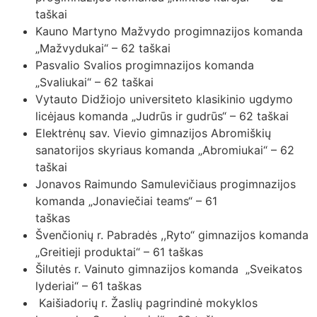
taškai
Kauno Martyno Mažvydo progimnazijos komanda
„Mažvydukai“ – 62 taškai
Pasvalio Svalios progimnazijos komanda
„Svaliukai“ – 62 taškai
Vytauto Didžiojo universiteto klasikinio ugdymo
licėjaus komanda „Judrūs ir gudrūs“ – 62 taškai
Elektrėnų sav. Vievio gimnazijos Abromiškių
sanatorijos skyriaus komanda „Abromiukai“ – 62
taškai
Jonavos Raimundo Samulevičiaus progimnazijos
komanda „Jonaviečiai teams“ – 61
taškas
Švenčionių r. Pabradės ,,Ryto“ gimnazijos komanda
„Greitieji produktai“ – 61 taškas
Šilutės r. Vainuto gimnazijos komanda „Sveikatos
lyderiai“ – 61 taškas
Kaišiadorių r. Žaslių pagrindinė mokyklos