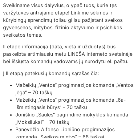
Sveikiname visus dalyvius, o ypač tuos, kurie tęs
varžytuves antrajame etape! Linkime sėkmės ir
kūrybingų sprendimų toliau giliau pažįstant sveikos
gyvensenos, mitybos, fizinio aktyvumo ir psichikos
sveikatos temas.
II etapo informacija (data, vieta ir užduotys) bus
paskelbta artimiausiu metu LINEŠA interneto svetainėje
bei išsiųsta komandų vadovams jų nurodytu el. paštu.
Į II etapą patekusių komandų sąrašas čia:
Mažeikių „Ventos“ progimnazijos komanda „Ventos
jėga“ – 70 taškų
Mažeikių „Ventos“ progimnazijos komanda „6a-
išmintingasis būrys“ – 70 taškų
Joniškio „Saulės“ pagrindinė mokyklos komanda
„Moksliukai“ – 70 taškų
Panevėžio Alfonso Lipniūno progimnazijos
komanda „Sveikos mintys“ – 68 taškai