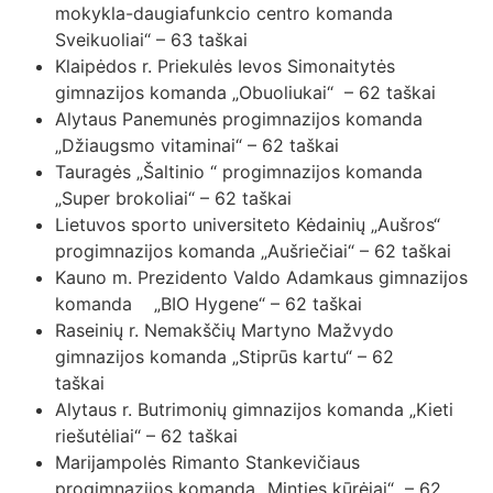
mokykla-daugiafunkcio centro komanda
Sveikuoliai“ – 63 taškai
Klaipėdos r. Priekulės Ievos Simonaitytės
gimnazijos komanda „Obuoliukai“ – 62 taškai
Alytaus Panemunės progimnazijos komanda
„Džiaugsmo vitaminai“ – 62 taškai
Tauragės „Šaltinio “ progimnazijos komanda
„Super brokoliai“ – 62 taškai
Lietuvos sporto universiteto Kėdainių „Aušros“
progimnazijos komanda „Aušriečiai“ – 62 taškai
Kauno m. Prezidento Valdo Adamkaus gimnazijos
komanda „BIO Hygene“ – 62 taškai
Raseinių r. Nemakščių Martyno Mažvydo
gimnazijos komanda „Stiprūs kartu“ – 62
taškai
Alytaus r. Butrimonių gimnazijos komanda „Kieti
riešutėliai“ – 62 taškai
Marijampolės Rimanto Stankevičiaus
progimnazijos komanda „Minties kūrėjai“ – 62