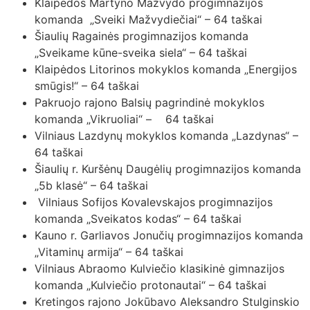
Klaipėdos Martyno Mažvydo progimnazijos
komanda „Sveiki Mažvydiečiai“ – 64 taškai
Šiaulių Ragainės progimnazijos komanda
„Sveikame kūne-sveika siela“ – 64 taškai
Klaipėdos Litorinos mokyklos komanda „Energijos
smūgis!“ – 64 taškai
Pakruojo rajono Balsių pagrindinė mokyklos
komanda „Vikruoliai“ – 64 taškai
Vilniaus Lazdynų mokyklos komanda „Lazdynas“ –
64 taškai
Šiaulių r. Kuršėnų Daugėlių progimnazijos komanda
„5b klasė“ – 64 taškai
Vilniaus Sofijos Kovalevskajos progimnazijos
komanda „Sveikatos kodas“ – 64 taškai
Kauno r. Garliavos Jonučių progimnazijos komanda
„Vitaminų armija“ – 64 taškai
Vilniaus Abraomo Kulviečio klasikinė gimnazijos
komanda „Kulviečio protonautai“ – 64 taškai
Kretingos rajono Jokūbavo Aleksandro Stulginskio